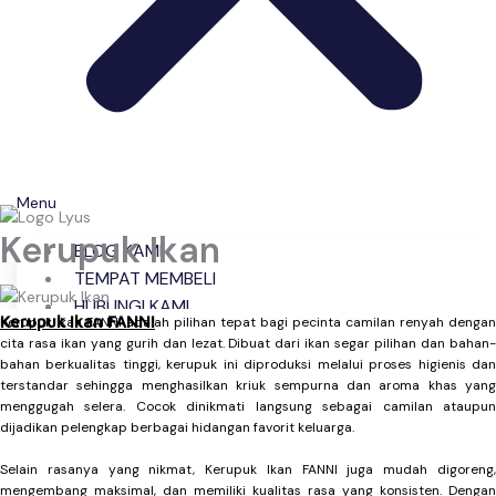
Menu
Kerupuk Ikan
BLOG KAMI
TEMPAT MEMBELI
HUBUNGI KAMI
Kerupuk Ikan FANNI
Kerupuk Ikan FANNI adalah pilihan tepat bagi pecinta camilan renyah dengan
cita rasa ikan yang gurih dan lezat. Dibuat dari ikan segar pilihan dan bahan-
bahan berkualitas tinggi, kerupuk ini diproduksi melalui proses higienis dan
terstandar sehingga menghasilkan kriuk sempurna dan aroma khas yang
menggugah selera. Cocok dinikmati langsung sebagai camilan ataupun
dijadikan pelengkap berbagai hidangan favorit keluarga.
Selain rasanya yang nikmat, Kerupuk Ikan FANNI juga mudah digoreng,
mengembang maksimal, dan memiliki kualitas rasa yang konsisten. Dengan