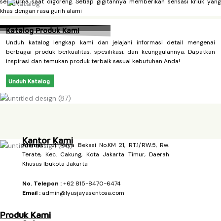
sempurna saat digoreng. Setiap gigitannya memberikan sensasi kriuk yang
khas dengan rasa gurih alami
Katalog Produk Kami
Unduh katalog lengkap kami dan jelajahi informasi detail mengenai
berbagai produk berkualitas, spesifikasi, dan keunggulannya. Dapatkan
inspirasi dan temukan produk terbaik sesuai kebutuhan Anda!
Unduh Katalog
Kantor Kami
Alamat :
Jl. Raya Bekasi No.KM 21, RT.1/RW.5, Rw.
Terate, Kec. Cakung, Kota Jakarta Timur, Daerah
Khusus Ibukota Jakarta
No. Telepon :
+62 815-8470-6474
Email :
admin@lyusjayasentosa.com
Produk Kami